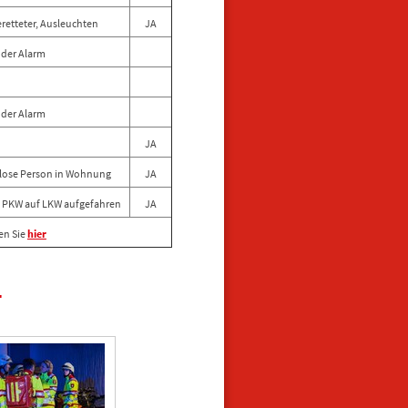
eretteter, Ausleuchten
JA
nder Alarm
nder Alarm
JA
flose Person in Wohnung
JA
- PKW auf LKW aufgefahren
JA
en Sie
hier
4