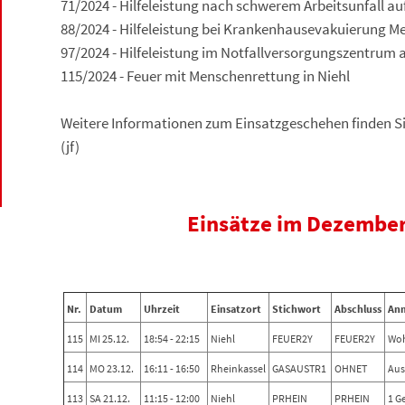
71/2024 - Hilfeleistung nach schwerem Arbeitsunfall a
88/2024 - Hilfeleistung bei Krankenhausevakuierung M
97/2024 - Hilfeleistung im Notfallversorgungszentrum 
115/2024 - Feuer mit Menschenrettung in Niehl
Weitere Informationen zum Einsatzgeschehen finden Si
(jf)
Einsätze im Dezembe
Nr.
Datum
Uhrzeit
Einsatzort
Stichwort
Abschluss
An
115
MI 25.12.
18:54 - 22:15
Niehl
FEUER2Y
FEUER2Y
Wo
114
MO 23.12.
16:11 - 16:50
Rheinkassel
GASAUSTR1
OHNET
Aus
113
SA 21.12.
11:15 - 12:00
Niehl
PRHEIN
PRHEIN
1 G