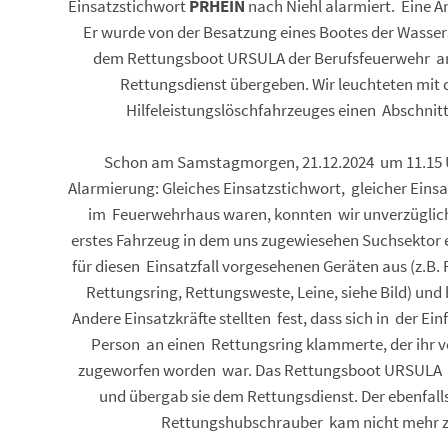
Einsatzstichwort
PRHEIN
nach Niehl alarmiert. Eine An
Er wurde von der Besatzung eines Bootes der Wassers
dem Rettungsboot URSULA der Berufsfeuerwehr a
Rettungsdienst übergeben. Wir leuchteten mit
Hilfeleistungslöschfahrzeuges einen Abschnitt
Schon am Samstagmorgen, 21.12.2024 um 11.15 Uh
Alarmierung: Gleiches Einsatzstichwort, gleicher Eins
im Feuerwehrhaus waren, konnten wir unverzüglich
erstes Fahrzeug in dem uns zugewiesehen Suchsektor e
für diesen Einsatzfall vorgesehenen Geräten aus (z.B
Rettungsring, Rettungsweste, Leine, siehe Bild) und
Andere Einsatzkräfte stellten fest, dass sich in der Ei
Person an einen Rettungsring klammerte, der ihr v
zugeworfen worden war. Das Rettungsboot URSULA b
und übergab sie dem Rettungsdienst. Der ebenfal
Rettungshubschrauber kam nicht mehr zu