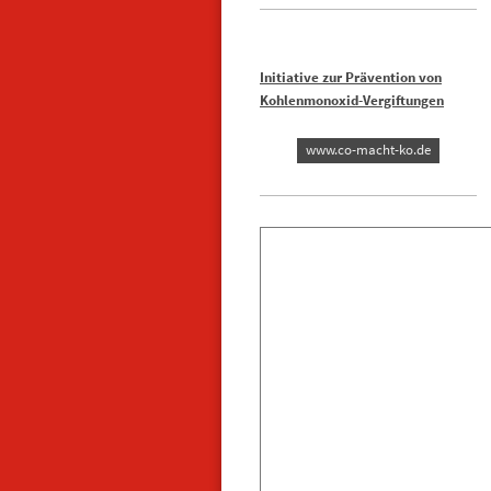
Initiative zur Prävention von
Kohlenmonoxid-Vergiftungen
www.co-macht-ko.de