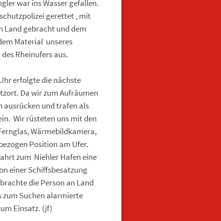
gler war ins Wasser gefallen.
chutzpolizei gerettet , mit
n Land gebracht und dem
 dem Material unseres
 des Rheinufers aus.
r erfolgte die nächste
atzort. Da wir zum Aufräumen
 ausrücken und trafen als
in. Wir rüsteten uns mit den
. Fernglas, Wärmebildkamera,
 bezogen Position am Ufer.
nfahrt zum Niehler Hafen eine
on einer Schiffsbesatzung
rachte die Person an Land
ls zum Suchen alarmierte
m Einsatz. (jf)