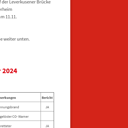
uf der Leverkusener Brücke
erheim
am 11.11.
e weiter unten.
r 2024
merkungen
Bericht
hnungsbrand
JA
gelöster CO- Warner
eretteter
JA