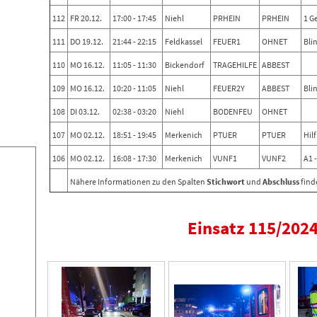
112
FR 20.12.
17:00 - 17:45
Niehl
PRHEIN
PRHEIN
1 G
111
DO 19.12.
21:44 - 22:15
Feldkassel
FEUER1
OHNET
Bli
110
MO 16.12.
11:05 - 11:30
Bickendorf
TRAGEHILFE
ABBEST
109
MO 16.12.
10:20 - 11:05
Niehl
FEUER2Y
ABBEST
Bli
108
DI 03.12.
02:38 - 03:20
Niehl
BODENFEU
OHNET
107
MO 02.12.
18:51 - 19:45
Merkenich
PTUER
PTUER
Hil
106
MO 02.12.
16:08 - 17:30
Merkenich
VUNF1
VUNF2
A1 
Nähere Informationen zu den Spalten
Stichwort
und
Abschluss
find
Einsatz 115/202