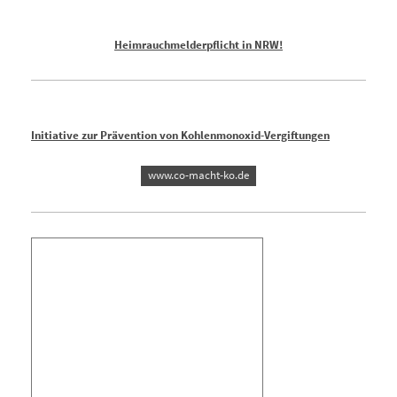
Heimrauchmelderpflicht in NRW!
Initiative zur Prävention von Kohlenmonoxid-Vergiftungen
www.co-macht-ko.de